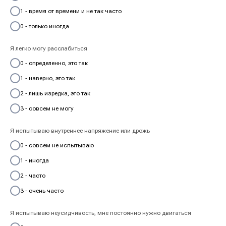
1 - время от времени и не так часто
0 - только иногда
Я легко могу расслабиться
0 - определенно, это так
1 - наверно, это так
2 - лишь изредка, это так
3 - совсем не могу
Я испытываю внутреннее напряжение или дрожь
0 - совсем не испытываю
1 - иногда
2 - часто
3 - очень часто
Я испытываю неусидчивость, мне постоянно нужно двигаться