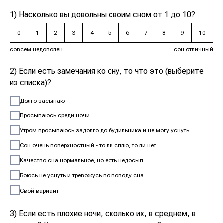
1) Насколько вы довольны своим сном от 1 до 10?
0
1
2
3
4
5
6
7
8
9
10
совсем недоволен
сон отличный
2) Если есть замечания ко сну, то что это (выберите
из списка)?
Долго засыпаю
Просыпаюсь среди ночи
Утром просыпаюсь задолго до будильника и не могу уснуть
Сон очень поверхностный - то ли сплю, то ли нет
Качество сна нормальное, но есть недосып
Боюсь не уснуть и тревожусь по поводу сна
Свой вариант
3) Если есть плохие ночи, сколько их, в среднем, в