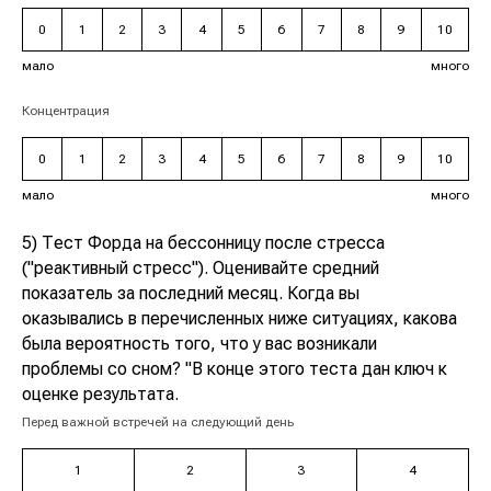
0
1
2
3
4
5
6
7
8
9
10
мало
много
Концентрация
0
1
2
3
4
5
6
7
8
9
10
мало
много
5) Тест Форда на бессонницу после стресса
("реактивный стресс"). Оценивайте средний
показатель за последний месяц. Когда вы
оказывались в перечисленных ниже ситуациях, какова
была вероятность того, что у вас возникали
проблемы со сном? "В конце этого теста дан ключ к
оценке результата.
Перед важной встречей на следующий день
1
2
3
4