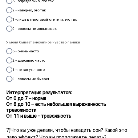
3 - определенно, это так
2 - наверно, это так
1 - лишь в некоторой степени, это так
0 - совсем не испытываю
У меня бывает внезапное чувство паники
3 - очень часто
2 - довольно часто
1 - не так уж часто
0 - совсем не бывает
Интерпретация результатов:
От 0 до 7 – норма
От 8 до 10 – есть небольшая выраженность
тревожности
От 11 и выше - тревожность
7)Что вы уже делали, чтобы наладить сон? Какой это
дало эффект? Что вы продолжаете делать?