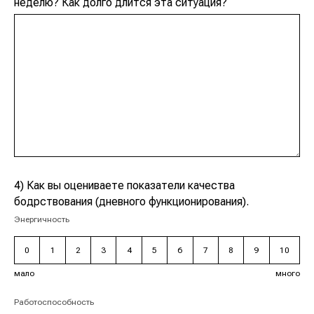
неделю? Как долго длится эта ситуация?
4) Как вы оцениваете показатели качества
бодрствования (дневного функционирования).
Энергичность
0
1
2
3
4
5
6
7
8
9
10
мало
много
Работоспособность