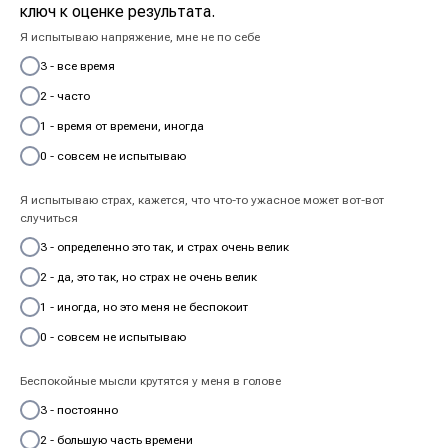
ключ к оценке результата.
Я испытываю напряжение, мне не по себе
3 - все время
2 - часто
1 - время от времени, иногда
0 - совсем не испытываю
Я испытываю страх, кажется, что что-то ужасное может вот-вот
случиться
3 - определенно это так, и страх очень велик
2 - да, это так, но страх не очень велик
1 - иногда, но это меня не беспокоит
0 - совсем не испытываю
Беспокойные мысли крутятся у меня в голове
3 - постоянно
2 - большую часть времени