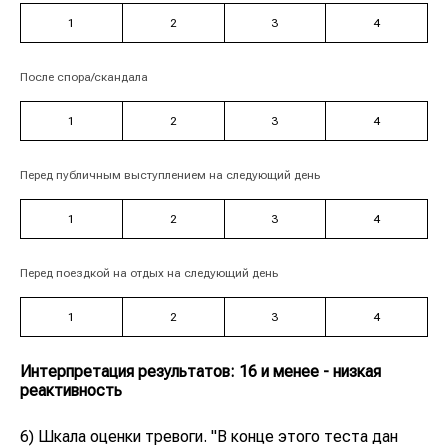
1
2
3
4
После спора/скандала
1
2
3
4
Перед публичным выступлением на следующий день
1
2
3
4
Перед поездкой на отдых на следующий день
1
2
3
4
Интерпретация результатов: 16 и менее - низкая
реактивность
6) Шкала оценки тревоги. "В конце этого теста дан